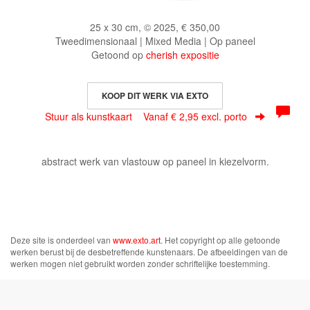
25 x 30 cm, © 2025, € 350,00
Tweedimensionaal | Mixed Media | Op paneel
Getoond op
cherish expositie
KOOP DIT WERK VIA EXTO
Stuur als kunstkaart
Vanaf € 2,95 excl. porto
abstract werk van vlastouw op paneel in kiezelvorm.
Deze site is onderdeel van
www.exto.art
. Het copyright op alle getoonde
werken berust bij de desbetreffende kunstenaars. De afbeeldingen van de
werken mogen niet gebruikt worden zonder schriftelijke toestemming.