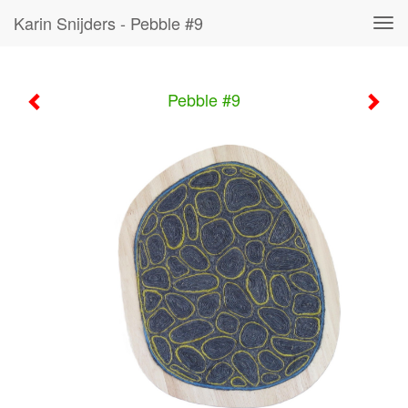
Karin Snijders - Pebble #9
Tog
navi
Pebble #9